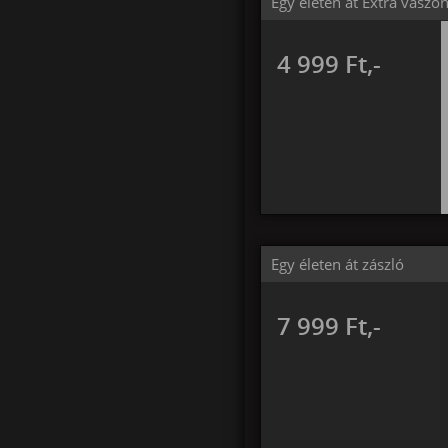
Egy életen át Extra vászo
4 999 Ft,-
Egy életen át zászló
7 999 Ft,-