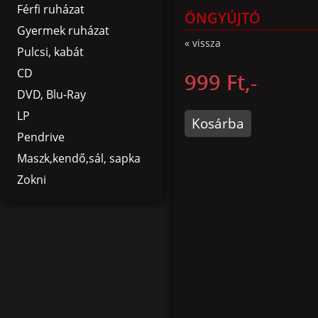
Férfi ruházat
ÖNGYÚJTÓ
Gyermek ruházat
« vissza
Pulcsi, kabát
CD
999 Ft,-
DVD, Blu-Ray
LP
Kosárba
Pendrive
Maszk,kendő,sál, sapka
Zokni