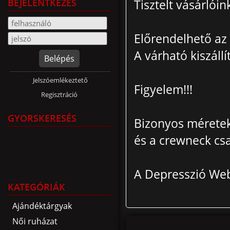
BEJELENTKEZÉS
Tisztelt vásárlóin
Előrendelhető az 
A várható kiszállí
Belépés
Jelszóemlékeztető
Figyelem!!!
Regisztráció
GYORSKERESÉS
Bizonyos méretek (
és a crewneck csa
A Depresszió We
KATEGÓRIÁK
Ajándéktárgyak
Női ruházat